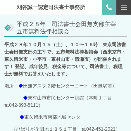
刈谷誠一認定司法書士事務所
平成２８年 司法書士会田無支部主宰
五市無料法律相談会
平成２８年１０月１５（土）、１０〜１６時 東京司法書
士会田無支部の主宰で、五市無料法律相談会（西東京市・
東久留米市・小平市・東村山市・清瀬市）が開催されま
す！
登記、成年後見、税金等について、司法書士、税理
士が無料でお答えいたします。
場所
◆
田無アスタ２階センターコート（田無駅前）
◆
東村山市市民センター別館（本町１丁目
℡042-393-5111）
◆
東久留米市南部地域センター
（ひばりが丘団地１８５１丁目 ℡042-451-2021）