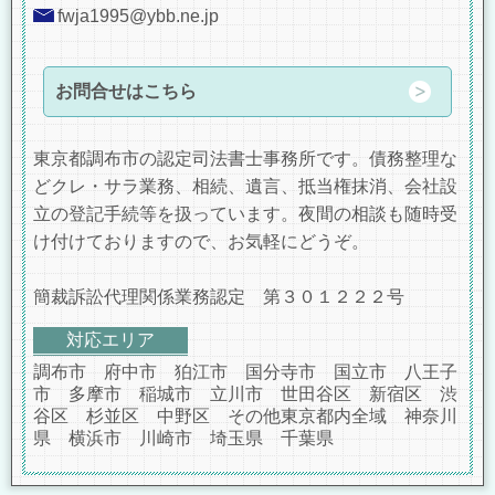
fwja1995@ybb.ne.jp
お問合せはこちら
東京都調布市の認定司法書士事務所です。債務整理な
どクレ・サラ業務、相続、遺言、抵当権抹消、会社設
立の登記手続等を扱っています。夜間の相談も随時受
け付けておりますので、お気軽にどうぞ。
簡裁訴訟代理関係業務認定 第３０１２２２号
対応エリア
調布市 府中市 狛江市 国分寺市 国立市 八王子
市 多摩市 稲城市 立川市 世田谷区 新宿区 渋
谷区 杉並区 中野区 その他東京都内全域 神奈川
県 横浜市 川崎市 埼玉県 千葉県