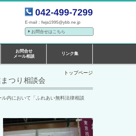
042-499-7299
E-mail：
fwja1995@ybb.ne.jp
お問合せはこちら
お問合せ
リンク集
メール相談
トップページ
業まつり相談会
ール内において「ふれあい無料法律相談