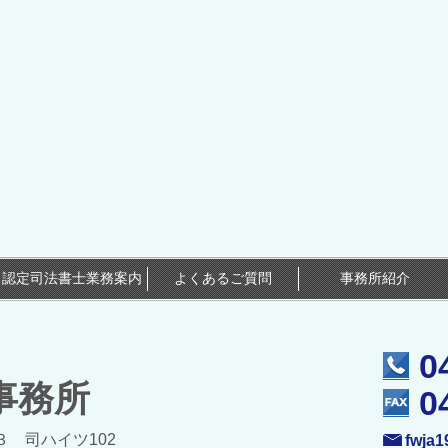
認定司法書士業務案内
よくあるご質問
事務所紹介
0
事務所
0
-３ 司ハイツ102
fwja1