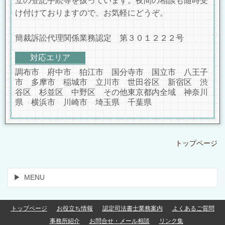
立の登記手続等を扱っています。夜間の相談も随時受
け付けておりますので、お気軽にどうぞ。
簡裁訴訟代理関係業務認定 第３０１２２２号
対応エリア
調布市 府中市 狛江市 国分寺市 国立市 八王子
市 多摩市 稲城市 立川市 世田谷区 新宿区 渋
谷区 杉並区 中野区 その他東京都内全域 神奈川
県 横浜市 川崎市 埼玉県 千葉県
トップページ
MENU
トップページ
お役立ち情報
認定司法書士業務案内
よくあるご質問
事務所紹介
お問合せ・メール相談
リンク集