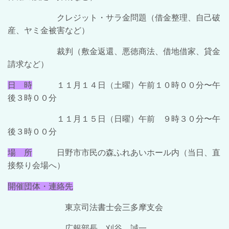
クレジット・サラ金問題（借金整理、自己破
産、ヤミ金被害など）
裁判（敷金返還、悪徳商法、借地借家、貸金
請求など）
日 時
１１月１４日（土曜）午前１０時００分〜午
後３時００分
１１月１５日（
日
曜
）午前 ９時３０分〜午
後３時００分
場 所
日野市市民の森ふれあいホール内（当日、直
接祭り会場へ）
開催団体・連絡先
東京司法書士会三多摩支会
広報部長 刈谷 誠一