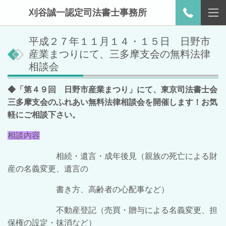
刈谷誠一認定司法書士事務所
平成２７年１１月１４・１５日 日野市
産業まつりにて、三多摩支会の無料法律
相談会
◆
「第４９回 日野市産業まつり」にて、東京司法書士会
三多摩支会のふれあい無料法律相談会を開催します！お気
軽にご相談下さい。
相談内容
相続・遺言・成年後見（親族の死亡による財
産の名義変更、遺言の
書き方、高齢者
の心配事など）
不動産登記（売買・贈与による名義変更、担
保権の設定・抹消など）