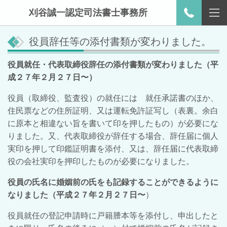
刈谷誠一認定司法書士事務所
役員辞任等の添付書類が変わりました。
役員就任・代表取締役辞任の添付書類が変わりました（平
成２７年２月２７日〜）
役員（取締役、監査役）の就任には 就任承諾書のほか、
住民票などの住所証明、又は運転免許証写し（表裏。余白
に原本と相違ない旨を書いて印を押したもの）が必要にな
りました。又、代表取締役が辞任する場合、辞任届に個人
実印を押して印鑑証明書を添付、又は、辞任届に代表取締
役の会社実印を押印したものが必要になりました。
役員の氏名に婚姻前の氏をも記録することができるように
なりました（平成２７年２月２７日〜
）
役員就任の登記申請時に戸籍謄本等を添付し、申出したと