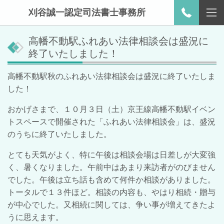
刈谷誠一認定司法書士事務所
高幡不動駅ふれあい法律相談会は盛況に
終了いたしました！
高幡不動駅秋のふれあい法律相談会は盛況に終了いたしま
した！
おかげさまで、１０月３日（土）京王線高幡不動駅イベン
トスペースで開催された「ふれあい法律相談会」は、盛況
のうちに終了いたしました。
とても天気がよく、特に午後は相談会場は日差しが大変強
く、
暑くなりました。
午前中はあまり来訪者がのびません
でした。午後は立ち話も含めて何件か相談がありました。
トータルで１３件ほど。
相談の内容も、やはり相続・贈与
が中心でした。又相続に関しては、争い事が増えてきたよ
うに思えます。