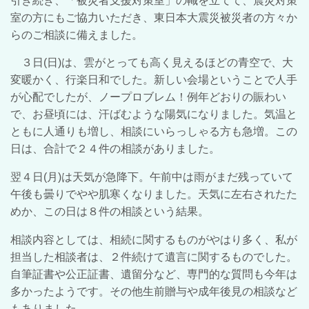
引き続き、「被災者支援対策室」の幟を立てて、震災対策
室の方にもご協力いただき、東日本大震災被災者の方々か
らのご相談に備えました。
３日(日)は、雲がとっても高く見えるほどの青空で、大
変暖かく、行楽日和でした。新しい会場ということで人手
が心配でしたが、ノープロブレム！例年どおりの賑わい
で、お昼頃には、汗ばむような陽気になりました。気温と
ともに人通りも増し、相談にいらっしゃる方も急増。この
日は、合計で２４件の相談がありました。
翌４日(月)は天気が急降下。午前中は雨がまだ残っていて
午後も曇りでやや肌寒くなりました。天気に左右されたた
めか、この日は８件の相談という結果。
相談内容としては、相続に関するものがやはり多く、私が
担当した相談者は、２件続けて遺言に関するものでした。
自筆証書や公正証書、遺留分など、専門的な質問も今年は
多かったようです。その他生前贈与や成年後見の相談など
もありました。