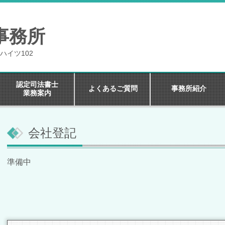
事務所
ハイツ102
認定司法書士
よくあるご質問
事務所紹介
業務案内
会社登記
準備中