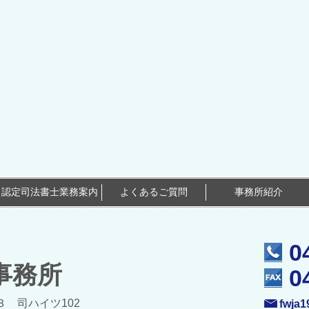
認定司法書士業務案内
よくあるご質問
事務所紹介
0
事務所
0
-３ 司ハイツ102
fwja1